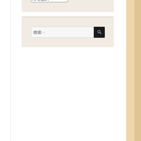
ー
カ
イ
検
検
索
ブ
索: