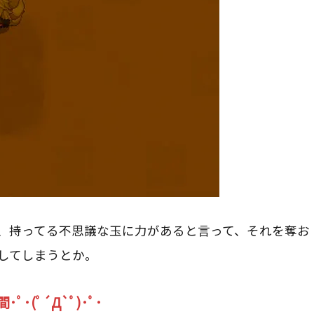
、持ってる不思議な玉に力があると言って、それを奪お
してしまうとか。
(ﾟ´Д`ﾟ)･ﾟ･