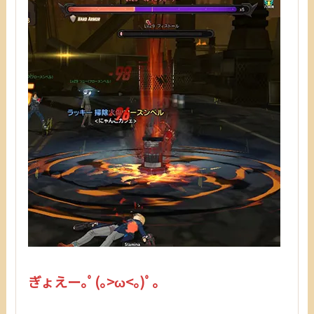
ぎょえー｡ﾟ(｡>ω<｡)ﾟ｡