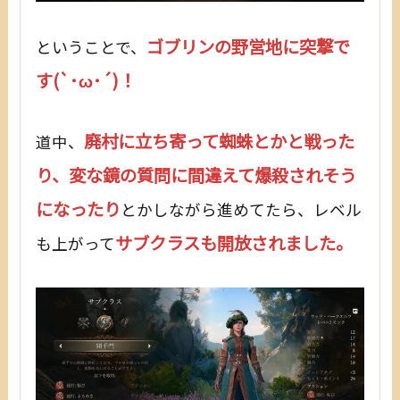
ゴブリンの野営地に突撃で
ということで、
す(`･ω･´)！
廃村に立ち寄って蜘蛛とかと戦った
道中、
り、変な鏡の質問に間違えて爆殺されそう
になったり
とかしながら進めてたら、レベル
サブクラスも開放されました。
も上がって