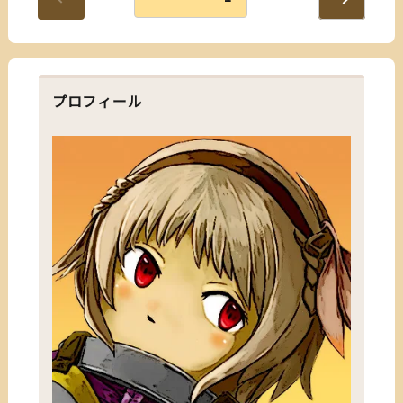
次のペ
稿
ージ
の
プロフィール
ペ
ー
ジ
送
り