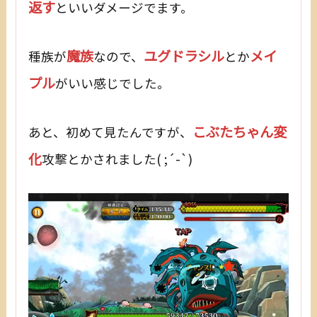
返す
といいダメージでます。
魔族
ユグドラシル
メイ
種族が
なので、
とか
プル
がいい感じでした。
こぶたちゃん変
あと、初めて見たんですが、
化
攻撃とかされました( ;´-`)