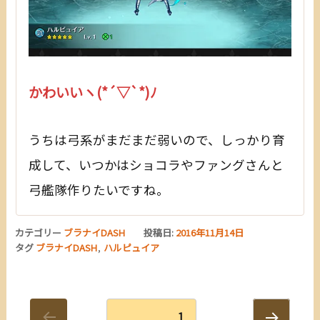
かわいいヽ(*´▽`*)ﾉ
うちは弓系がまだまだ弱いので、しっかり育
成して、いつかはショコラやファングさんと
弓艦隊作りたいですね。
カテゴリー
ブラナイDASH
投稿日:
2016年11月14日
タグ
ブラナイDASH
,
ハルピュイア
投
固定ページ
1