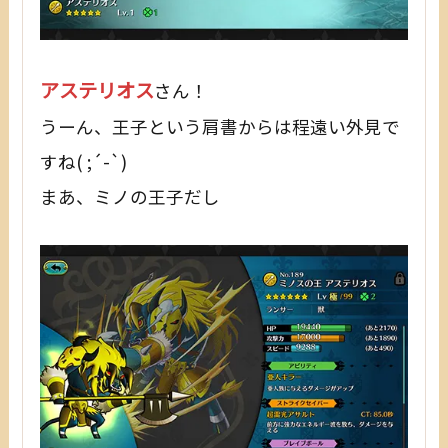
アステリオス
さん！
うーん、王子という肩書からは程遠い外見で
すね( ;´-`)
まあ、ミノの王子だし