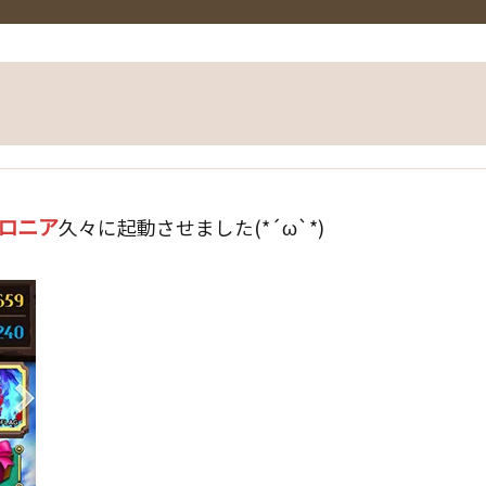
ロニア
久々に起動させました(*´ω`*)