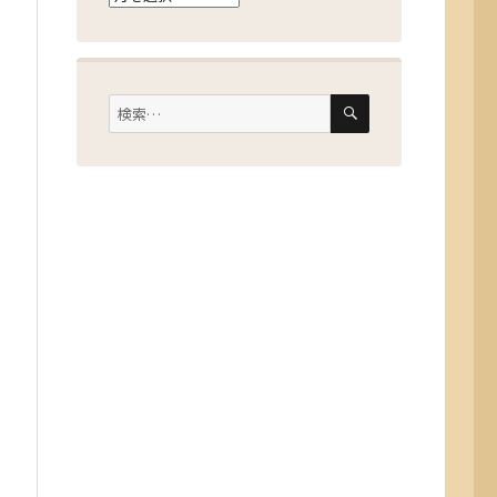
ー
カ
イ
検
検
索
ブ
索: